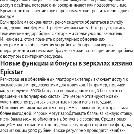
доступ к сайтам, которые они воспринимают как подозрительные.
Временное отключение таких программ может решить неполадки с
входом.
Если проблема сохраняется, рекомендуется обратиться в службу
поддержки платформы. Профессионалы могут быстро устранить
технические недоработки, с которыми столкнулся пользователь.
И, наконец, стоит помнить о регулярных обновлениях
программного обеспечения устройства. Устаревшая версия
операционной системы или браузера может стать причиной проблем
с доступом к интернет-ресурсам.
Новые функции и бонусы в зеркалах казино
Epicstar
Регистрация в обновлённых платформах теперь включает доступ к
эксклюзивным предложениям для новичков. Например, новички
могут получить 200% бонус на первый депозит и 50 бесплатных
вращений в популярных слотах. Эти меры мотивируют новых
участников погрузиться в азартные игры и испытать удачу.
Обновления также касаются программы лояльности, которая стала
более выгодной. Игроки могут зарабатывать баллы за каждую ставку,
и эти баллы можно обменять на бонусные средства. Среди новых
акций можно отметить еженедельные турниры с призовым фондом,
достигающим 5000 рублей. Также регулярно проводятся кэшбэк-