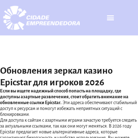
Обновления зеркал казино
Epicstar для игроков 2026
Если вы ищете надежный способ попасть на площадку, где
доступны азартные развлечения, стоит обратить внимание на
обновленные ссылки Epicstar.
Эти адреса обеспечивают стабильный
доступ к ресурсам и помогут избежать неприятных ситуаций с
блокировками.
Для доступа к сайтам с азартными играми зачастую требуется следить
за актуальными ссылками, так как они могут меняться. В 2026 году
Epicstar предлагает новые альтернативные адреса, которые
гарантируют безопасность и удобство использования. Вы можете