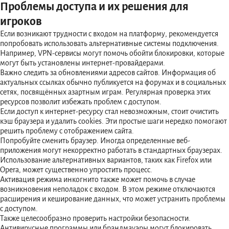
Проблемы доступа и их решения для
игроков
Если возникают трудности с входом на платформу, рекомендуется
попробовать использовать альтернативные системы подключения.
Например, VPN-сервисы могут помочь обойти блокировки, которые
могут быть установлены интернет-провайдерами.
Важно следить за обновлениями адресов сайтов. Информация об
актуальных ссылках обычно публикуется на форумах и в социальных
сетях, посвящённых азартным играм. Регулярная проверка этих
ресурсов позволит избежать проблем с доступом.
Если доступ к интернет-ресурсу стал невозможным, стоит очистить
кэш браузера и удалить cookies. Эти простые шаги нередко помогают
решить проблему с отображением сайта.
Попробуйте сменить браузер. Иногда определенные веб-
приложения могут некорректно работать в стандартных браузерах.
Использование альтернативных вариантов, таких как Firefox или
Opera, может существенно упростить процесс.
Активация режима инкогнито также может помочь в случае
возникновения неполадок с входом. В этом режиме отключаются
расширения и кеширование данных, что может устранить проблемы
с доступом.
Также целесообразно проверить настройки безопасности.
Антивирусные программы или брандмауэры могут блокировать