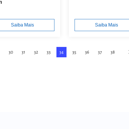
m
Saiba Mais
Saiba Mais
30
31
32
33
34
35
36
37
38