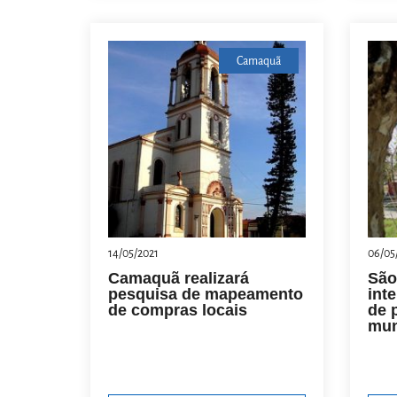
Camaquã
14/05/2021
06/05
Camaquã realizará
São
pesquisa de mapeamento
int
de compras locais
de 
mun