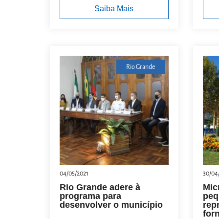
Saiba Mais
Rio Grande
04/05/2021
30/04
Rio Grande adere à
Mic
programa para
peq
desenvolver o município
rep
for