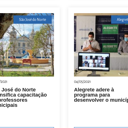
São José do Norte
Alegret
/2021
04/05/2021
 José do Norte
Alegrete adere à
ensifica capacitação
programa para
professores
desenvolver o municí
icipais