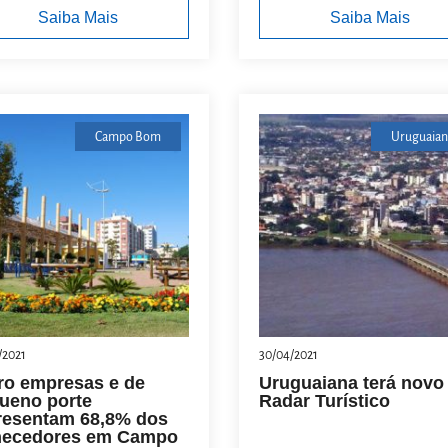
Saiba Mais
Saiba Mais
Campo Bom
Uruguaian
/2021
30/04/2021
ro empresas e de
Uruguaiana terá novo
ueno porte
Radar Turístico
resentam 68,8% dos
necedores em Campo