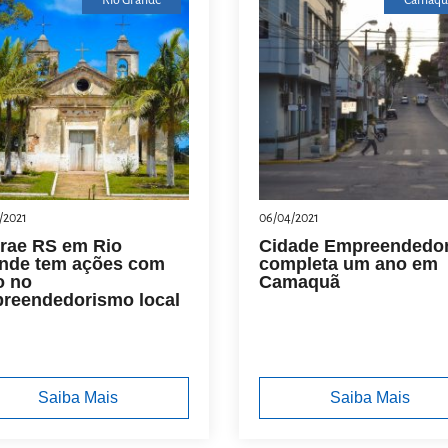
Rio Grande
Camaqu
/2021
06/04/2021
rae RS em Rio
Cidade Empreendedo
nde tem ações com
completa um ano em
o no
Camaquã
reendedorismo local
Saiba Mais
Saiba Mais