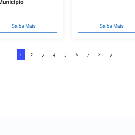
Município
Saiba Mais
Saiba Mais
1
2
3
4
5
6
7
8
9