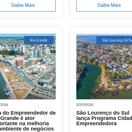
Saiba Mais
Saiba Mais
Rio Grande
São Lourenço do Su
/2024
20/10/2023
a do Empreendedor de
São Lourenço do Sul
 Grande é ator
lança Programa Cida
ortante na melhoria
Empreendedora
ambiente de negócios