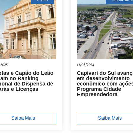
Pelotas
Capivari do S
/2025
13/08/2024
otas e Capão do Leão
Capivari do Sul avanç
ram no Ranking
em desenvolvimento
ional de Dispensa de
econômico com açõe
arás e Licenças
Programa Cidade
Empreendedora
Saiba Mais
Saiba Mais