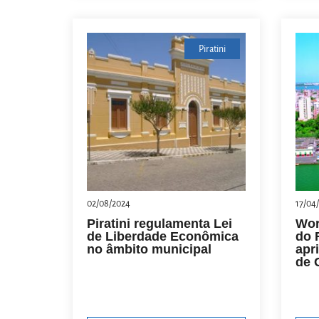
Piratini
02/08/2024
17/04
Piratini regulamenta Lei
Wor
de Liberdade Econômica
do 
no âmbito municipal
apr
de 