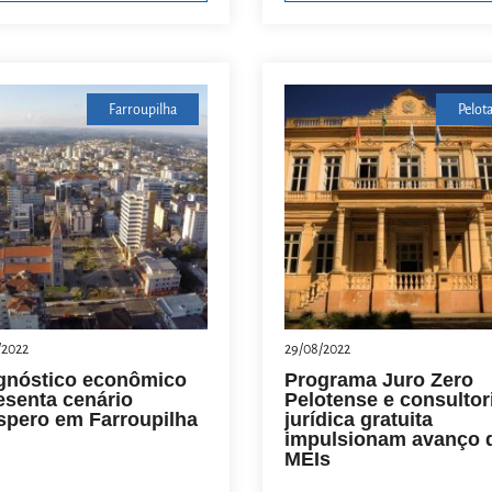
Farroupilha
Pelot
/2022
29/08/2022
gnóstico econômico
Programa Juro Zero
esenta cenário
Pelotense e consultor
spero em Farroupilha
jurídica gratuita
impulsionam avanço 
MEIs