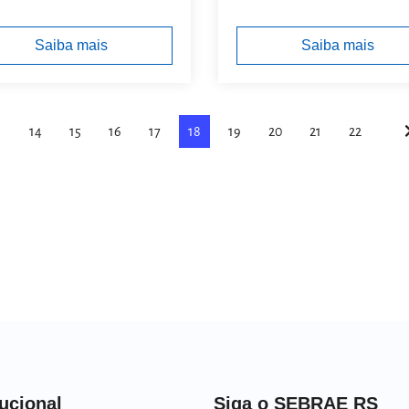
Saiba mais
Saiba mais
14
15
16
17
18
19
20
21
22
tucional
Siga o SEBRAE RS