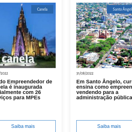
Canela
Santo Ângel
/2022
31/08/2022
 do Empreendedor de
Em Santo Ângelo, cu
ela é inaugurada
ensina como empreen
cialmente com 26
vendendo para a
viços para MPEs
administração públic
Saiba mais
Saiba mais