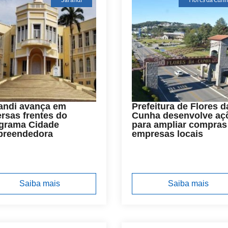
Sarandi
Flores da Cunh
andi avança em
Prefeitura de Flores d
ersas frentes do
Cunha desenvolve aç
grama Cidade
para ampliar compras
reendedora
empresas locais
Saiba mais
Saiba mais