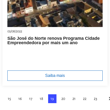
03/08/2022
São José do Norte renova Programa Cidade
Empreendedora por mais um ano
Saiba mais
15
16
17
18
19
20
21
22
23