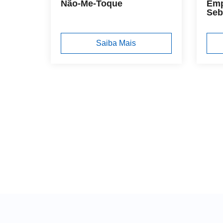
Não-Me-Toque
Emp
Seb
Saiba Mais