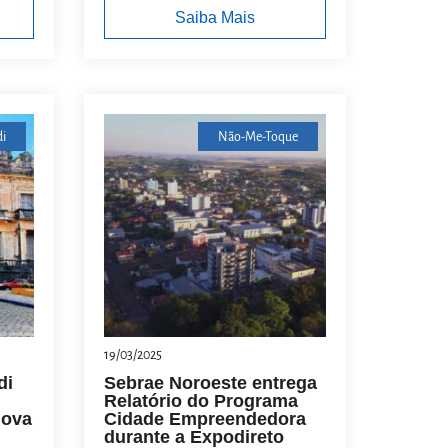
Saiba Mais
di
Não-Me-Toque
19/03/2025
di
Sebrae Noroeste entrega
Relatório do Programa
Nova
Cidade Empreendedora
durante a Expodireto