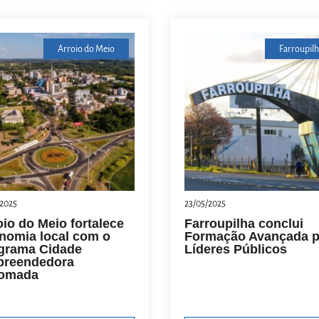
Arroio do Meio
Farroupilh
/2025
23/05/2025
oio do Meio fortalece
Farroupilha conclui
nomia local com o
Formação Avançada p
grama Cidade
Líderes Públicos
reendedora
omada