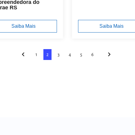
reendedora do
rae RS
Saiba Mais
Saiba Mais
1
2
3
4
5
6