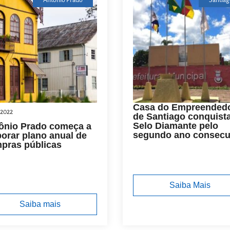
Antônio Prado
Santiag
Casa do Empreended
/2022
de Santiago conquist
Selo Diamante pelo
ônio Prado começa a
segundo ano consecu
borar plano anual de
pras públicas
Saiba Mais
Saiba mais