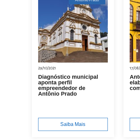
Antônio Prado
29/10/2021
17/08
Diagnóstico municipal
Ant
aponta perfil
ela
empreendedor de
com
Antônio Prado
Saiba Mais