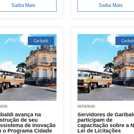
Saiba Mais
Saiba Mais
Garibaldi
Garibal
/2025
26/03/2025
ibaldi avança na
Servidores de Garibal
strução de seu
participam de
ssistema de Inovação
capacitação sobre a 
 o Programa Cidade
Lei de Licitações