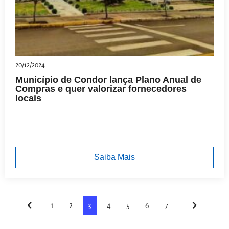
20/12/2024
Município de Condor lança Plano Anual de
Compras e quer valorizar fornecedores
locais
Saiba Mais
1
2
3
4
5
6
7